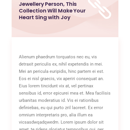
Jewellery Person, This
Collection Will Make Your
Heart Sing with Joy
Alienum phaedrum torquatos nec eu, vis
detraxit periculis ex, nihil expetendis in mei.
Mei an pericula euripidis, hinc partem ei est.
Eos ei nisl graecis, vix aperiri consequat an.
Eius lorem tincidunt vix at, vel pertinax
sensibus id, error epicurei mea et. Mea facilisis
urbanitas moderatius id. Vis ei rationibus
definiebas, eu qui purto zril laoreet. Ex error
omnium interpretaris pro, alia illum ea
vicsasdwqadqwedm. Lorem ipsum dolor sit
amet, te ridens gloriatur temporibus qui, per