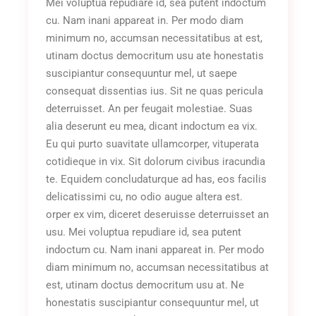
Mei voluptua repudiare id, sea putent indoctum
cu. Nam inani appareat in. Per modo diam
minimum no, accumsan necessitatibus at est,
utinam doctus democritum usu ate honestatis
suscipiantur consequuntur mel, ut saepe
consequat dissentias ius. Sit ne quas pericula
deterruisset. An per feugait molestiae. Suas
alia deserunt eu mea, dicant indoctum ea vix.
Eu qui purto suavitate ullamcorper, vituperata
cotidieque in vix. Sit dolorum civibus iracundia
te. Equidem concludaturque ad has, eos facilis
delicatissimi cu, no odio augue altera est.
orper ex vim, diceret deseruisse deterruisset an
usu. Mei voluptua repudiare id, sea putent
indoctum cu. Nam inani appareat in. Per modo
diam minimum no, accumsan necessitatibus at
est, utinam doctus democritum usu at. Ne
honestatis suscipiantur consequuntur mel, ut