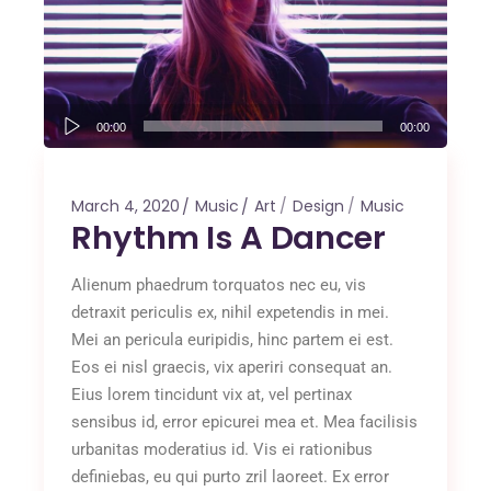
Audio
00:00
00:00
Player
March 4, 2020
Music
Art
Design
Music
Rhythm Is A Dancer
Alienum phaedrum torquatos nec eu, vis
detraxit periculis ex, nihil expetendis in mei.
Mei an pericula euripidis, hinc partem ei est.
Eos ei nisl graecis, vix aperiri consequat an.
Eius lorem tincidunt vix at, vel pertinax
sensibus id, error epicurei mea et. Mea facilisis
urbanitas moderatius id. Vis ei rationibus
definiebas, eu qui purto zril laoreet. Ex error