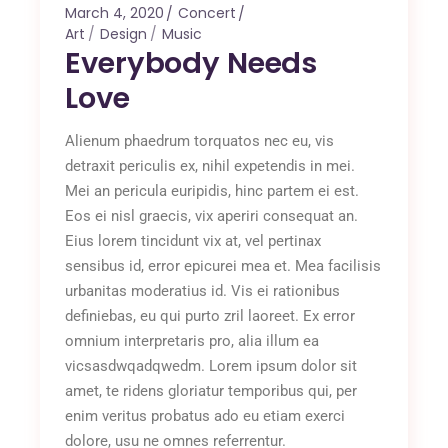
March 4, 2020
Concert
Art
Design
Music
Everybody Needs
Love
Alienum phaedrum torquatos nec eu, vis
detraxit periculis ex, nihil expetendis in mei.
Mei an pericula euripidis, hinc partem ei est.
Eos ei nisl graecis, vix aperiri consequat an.
Eius lorem tincidunt vix at, vel pertinax
sensibus id, error epicurei mea et. Mea facilisis
urbanitas moderatius id. Vis ei rationibus
definiebas, eu qui purto zril laoreet. Ex error
omnium interpretaris pro, alia illum ea
vicsasdwqadqwedm. Lorem ipsum dolor sit
amet, te ridens gloriatur temporibus qui, per
enim veritus probatus ado eu etiam exerci
dolore, usu ne omnes referrentur.