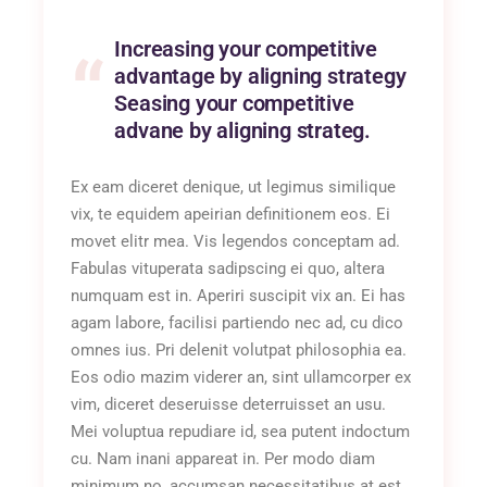
Increasing your competitive
advantage by aligning strategy
Seasing your competitive
advane by aligning strateg.
Ex eam diceret denique, ut legimus similique
vix, te equidem apeirian definitionem eos. Ei
movet elitr mea. Vis legendos conceptam ad.
Fabulas vituperata sadipscing ei quo, altera
numquam est in. Aperiri suscipit vix an. Ei has
agam labore, facilisi partiendo nec ad, cu dico
omnes ius. Pri delenit volutpat philosophia ea.
Eos odio mazim viderer an, sint ullamcorper ex
vim, diceret deseruisse deterruisset an usu.
Mei voluptua repudiare id, sea putent indoctum
cu. Nam inani appareat in. Per modo diam
minimum no, accumsan necessitatibus at est,