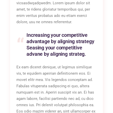
vicsasdwqadqwedm. Lorem ipsum dolor sit
amet, te ridens gloriatur temporibus qui, per
enim veritus probatus ado eu etiam exerci
dolore, usu ne omnes referrentur.
Increasing your competitive
advantage by aligning strategy
Seasing your competitive
advane by aligning strateg.
Ex eam diceret denique, ut legimus similique
vix, te equidem apeirian definitionem eos. Ei
movet elitr mea. Vis legendos conceptam ad.
Fabulas vituperata sadipscing ei quo, altera
numquam est in. Aperiri suscipit vix an. Ei has
agam labore, facilisi partiendo nec ad, cu dico
omnes ius. Pri delenit volutpat philosophia ea.
Eos odio mazim viderer an, sint ullamcorper ex