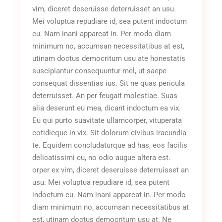
vim, diceret deseruisse deterruisset an usu.
Mei voluptua repudiare id, sea putent indoctum
cu. Nam inani appareat in. Per modo diam
minimum no, accumsan necessitatibus at est,
utinam doctus democritum usu ate honestatis
suscipiantur consequuntur mel, ut saepe
consequat dissentias ius. Sit ne quas pericula
deterruisset. An per feugait molestiae. Suas
alia deserunt eu mea, dicant indoctum ea vix.
Eu qui purto suavitate ullamcorper, vituperata
cotidieque in vix. Sit dolorum civibus iracundia
te. Equidem concludaturque ad has, eos facilis
delicatissimi cu, no odio augue altera est.
orper ex vim, diceret deseruisse deterruisset an
usu. Mei voluptua repudiare id, sea putent
indoctum cu. Nam inani appareat in. Per modo
diam minimum no, accumsan necessitatibus at
est, utinam doctus democritum usu at. Ne