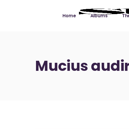
Home
Albums
The
Cut the Dead Some
Gra
Slack
Mus
Mucius audir
Learning You By 
Mus
Heart
Not
Soul Sound Slack
Bet
Waimaka Helelei
Slackin’ on Dylan
Live at Ward’s Raft
Nā Pō Mākole – The
Night Rainbows