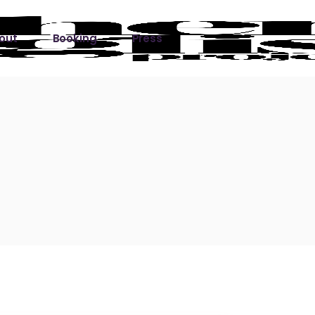
out
Booking
Press
ks