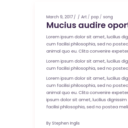
Mahina O Wai’alae
Driftwood
March 9, 2017
Art
pop
song
Fringes of the 
Mucius audire opor
Wayside
Lorem ipsum dolor sit amet, lucilius d
cum facilisi philosophia, sed no poste
animal quo eu. Clita convenire expeten
Lorem ipsum dolor sit amet, lucilius d
cum facilisi philosophia, sed no poste
Lorem ipsum dolor sit amet, lucilius d
cum facilisi philosophia, sed no poste
animal quo eu. Clita convenire expete
ipsum dolor sit amet, lucilius digniss
facilisi philosophia, sed no postea me
By
Stephen Inglis