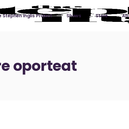
 Stephen Inglis Project
Shows
Store
Ab
 
titude
Lin
ic is a River
e oporteat
ic is a River Live
hing Left to Prove
ter Than it All
ers
 